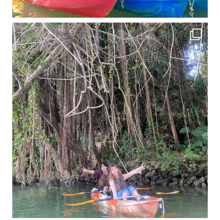
11月となり沖縄も寒くなってきましたが まだまだ沖縄は半袖です
この時期は、修学旅行