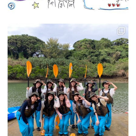
女性のお客様も増えていますよ～
力に自信がなくて心配… 初心者だから心配… そ