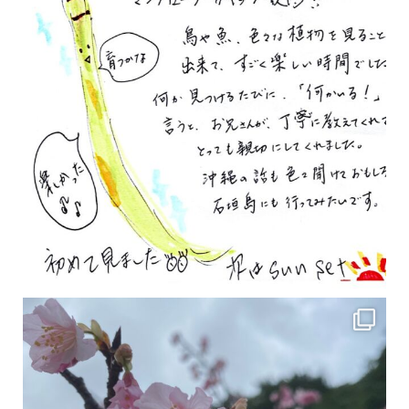
2月の沖縄は桜の季節です♪ こちらは日本で最も咲くのが早い桜 「カンヒザクラ」となって