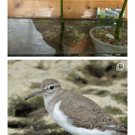
比謝川でよく見られる生き物 「イソシギ」の足に釣り針が(>_<) 比謝川は釣りが可