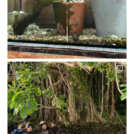
1月は流石に沖縄も寒くなってきました
ですが、ご安心ください！ 無料貸し出しの防水