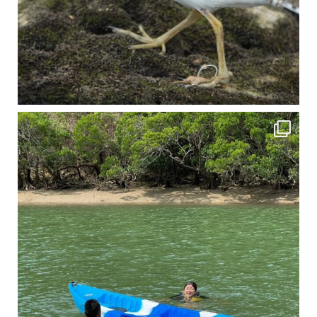
4月に入り、新人教育の為カヤックから落ちた際の救助の実技練習の風景です。 一人前の