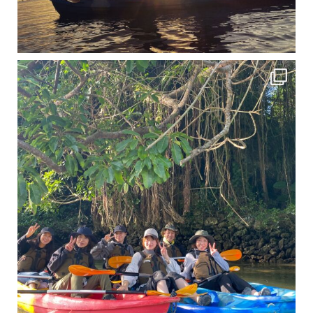
12月に入り、沖縄も流石に半袖では過ごせなくなってきました
ですが、日中はまだ20℃