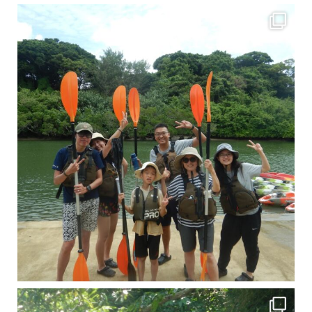
梅雨真っ只中の沖縄ですが 今日もカンカンに晴れてくれました！！
今日は満潮だっ
引き潮だったの