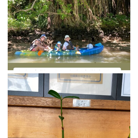
今年の1月にお店に植えたマングローブ(メヒルギ)の苗が成長してきました
マングロ