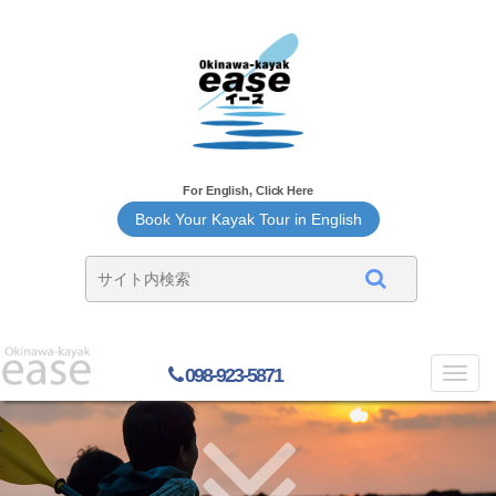
For English, Click Here
Book Your Kayak Tour in English
098-923-5871
Toggl
navig