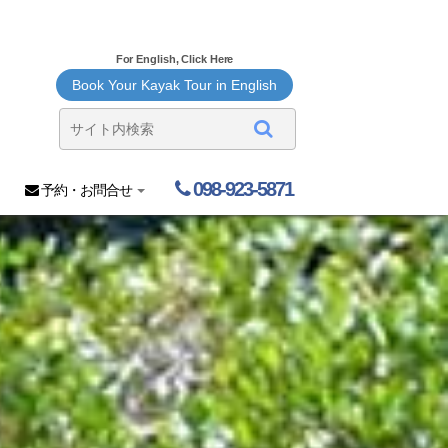
For English, Click Here
Book Your Kayak Tour in English
098-923-5871
予約・お問合せ