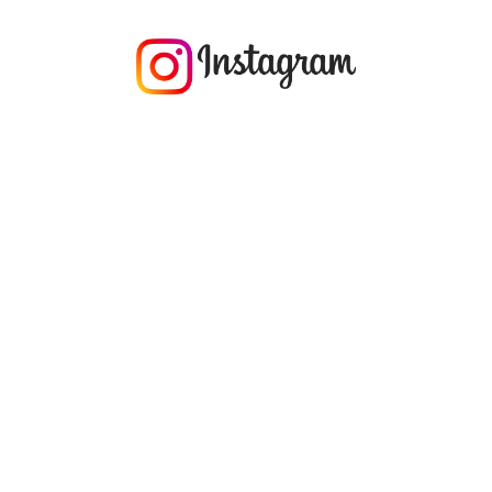
今年の1月にお店に植えたマングローブ(メヒルギ)の苗が成長してきました
マングロ