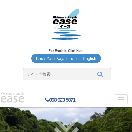
For English, Click Here
Book Your Kayak Tour in English
098-923-5871
Toggl
navig