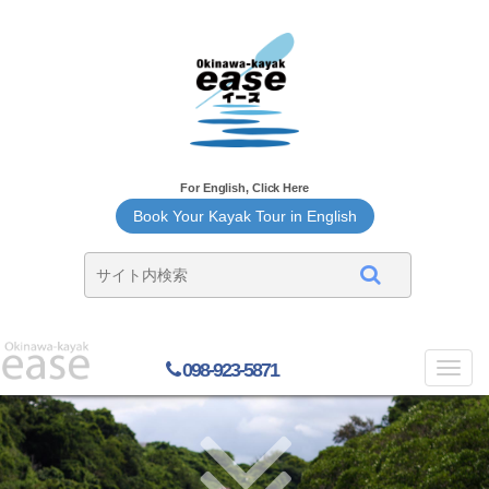
For English, Click Here
Book Your Kayak Tour in English
098-923-5871
Toggl
navig