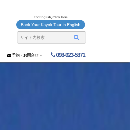
For English, Click Here
Book Your Kayak Tour in English
098-923-5871
予約・お問合せ