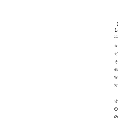
20
今
ガ
そ
他
安
皆
貸
①
②