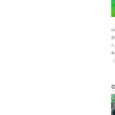
ゆ
貸
た
体
（