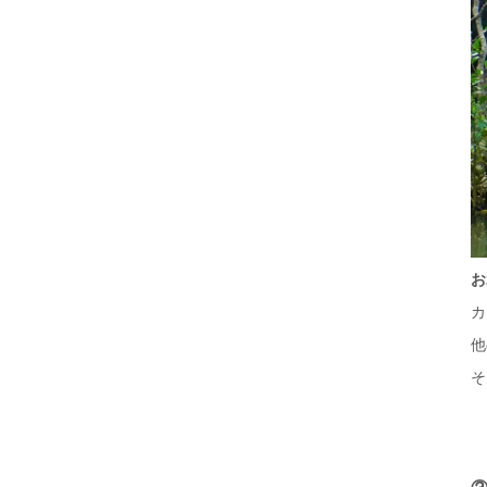
お
カ
他
そ