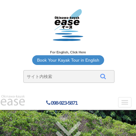
For English, Click Here
Book Your Kayak Tour in English
098-923-5871
Toggl
navig