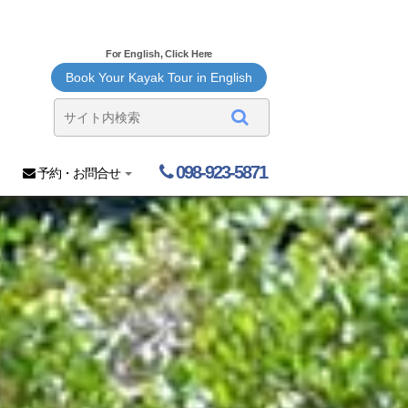
For English, Click Here
Book Your Kayak Tour in English
098-923-5871
予約・お問合せ