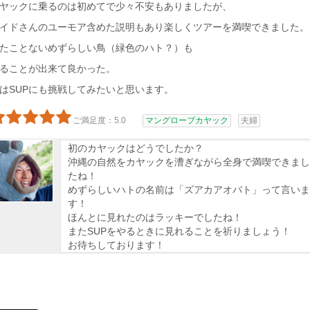
ヤックに乗るのは初めてで少々不安もありましたが、
イドさんのユーモア含めた説明もあり楽しくツアーを満喫できました。
たことないめずらしい鳥（緑色のハト？）も
ることが出来て良かった。
はSUPにも挑戦してみたいと思います。
ご満足度：5.0
マングローブカヤック
夫婦
初のカヤックはどうでしたか？
沖縄の自然をカヤックを漕ぎながら全身で満喫できまし
たね！
めずらしいハトの名前は「ズアカアオバト」って言いま
す！
ほんとに見れたのはラッキーでしたね！
またSUPをやるときに見れることを祈りましょう！
お待ちしております！