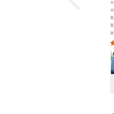
カ
ガ
見
見
次