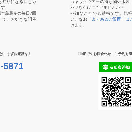
お帰りになる日もカ
カヤックツアーの持ち物や服装
ます。
不明な点はございませんか？
本島最多の毎日7回
些細なことでも結構です。気
せて、お好きな開催
い。なお
「よくあるご質問」は
けます。
は、まずお電話を！
LINEでのお問合わせ・ご予約も
-5871