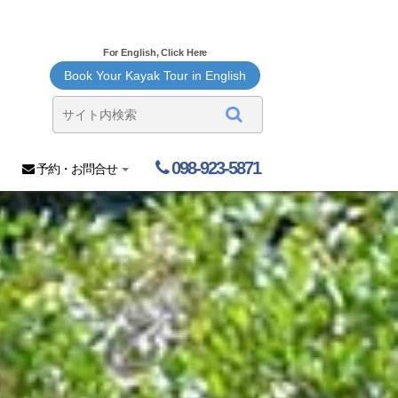
For English, Click Here
Book Your Kayak Tour in English
098-923-5871
予約・お問合せ