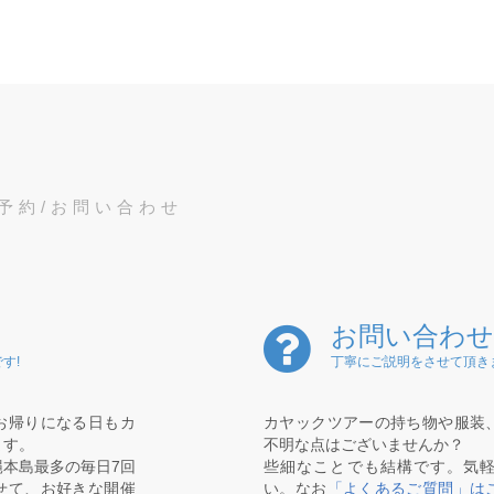
予約/お問い合わせ
お問い合わせ
す!
丁寧にご説明をさせて頂き
お帰りになる日もカ
カヤックツアーの持ち物や服装
ます。
不明な点はございませんか？
本島最多の毎日7回
些細なことでも結構です。気
せて、お好きな開催
い。なお
「よくあるご質問」は