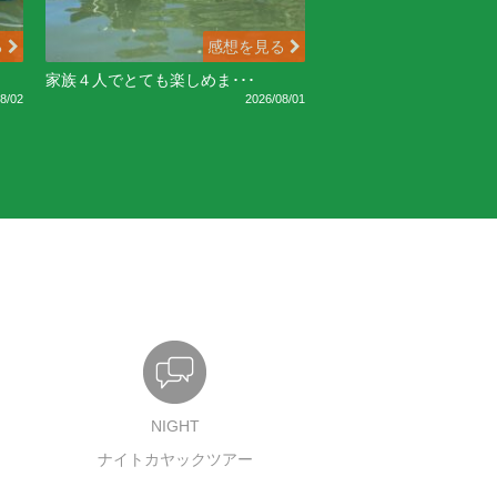
る
感想を見る
家族４人でとても楽しめま･･･
8/02
2026/08/01
NIGHT
ナイトカヤックツアー