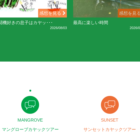
感想を見る
感想を見
闘機好きの息子はカヤッ･･･
最高に楽しい時間
2026/08/03
2026/0
MANGROVE
SUNSET
マングローブカヤックツアー
サンセットカヤックツアー