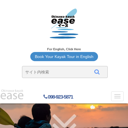
For English, Click Here
Book Your Kayak Tour in English
098-923-5871
Toggl
navig