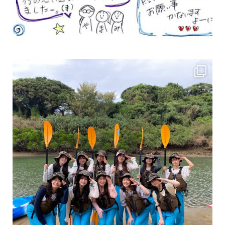
女性のお客様も増えていますよ～
力に自信がなくて心配… 初心者だから心配… そ