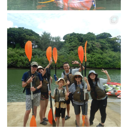
梅雨真っ只中の沖縄ですが 今日もカンカンに晴れてくれました！！
今日は満潮だっ