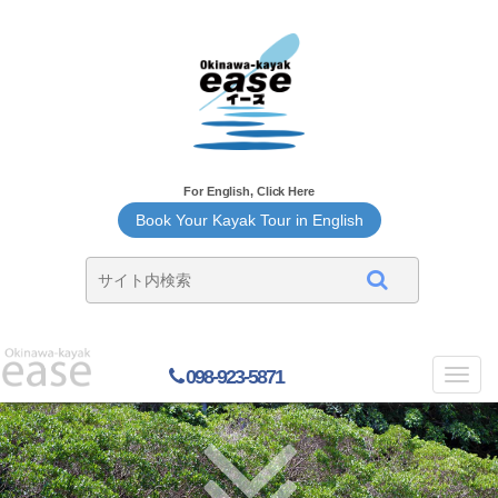
For English, Click Here
Book Your Kayak Tour in English
098-923-5871
Toggl
navig