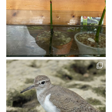
比謝川でよく見られる生き物 「イソシギ」の足に釣り針が(>_<) 比謝川は釣りが可