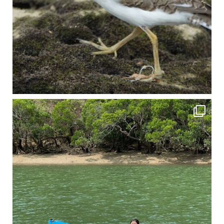
4月に入り、新人教育の為カヤックから落ちた際の救助の実技練習の風景です。 一人前の