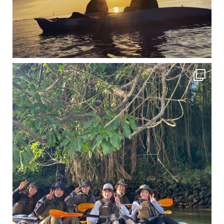
12月に入り、沖縄も流石に半袖では過ごせなくなってきました
ですが、日中はまだ20℃