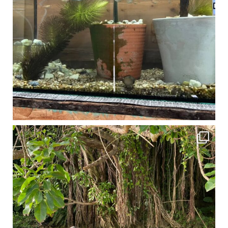
1月は流石に沖縄も寒くなってきました
ですが、ご安心ください！ 無料貸し出しの防水