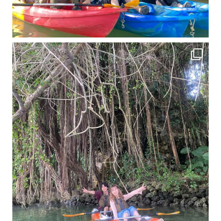
11月となり沖縄も寒くなってきましたが まだまだ沖縄は半袖です
この時期は、修学旅行