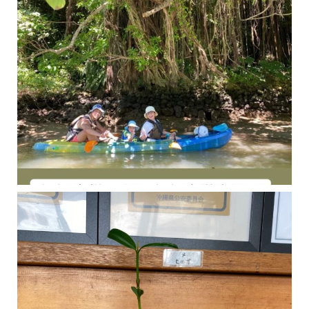
今年の1月にお店に植えたマングローブ(メヒルギ)の苗が成長してきました
マングロ