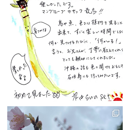
2月の沖縄は桜の季節です♪ こちらは日本で最も咲くのが早い桜 「カンヒザクラ」となって