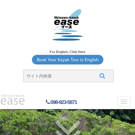
For English, Click Here
Book Your Kayak Tour in English
098-923-5871
Toggl
navig